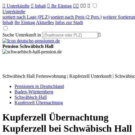

Unterkünfte

Inhalt

Ihr Eintrag



Unterkünfte
sortiert nach Lage (PLZ)
sortiert nach Preis (2 Pers.)
weitere Sortieru
Inhalt
Ihr Eintrag
Aktuelles
Infos zur Stadt
Suche Unterkunft in

Pension Schwäbisch Hall
Schwäbisch Hall Ferienwohnung | Kupferzell Unterkunft | Schwäbis
Pensionen in Deutschland
Baden-Württemberg
Schwäbisch Hall
Kupferzell Übernachtung
Kupferzell Übernachtung
Kupferzell bei Schwäbisch Hall