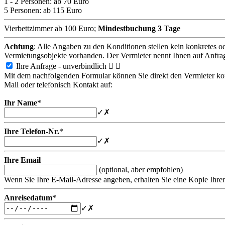
1 - 2 Personen:
ab 70 Euro
5 Personen:
ab 115 Euro
Vierbettzimmer ab 100 Euro;
Mindestbuchung 3 Tage
Achtung
: Alle Angaben zu den Konditionen stellen kein konkretes o
Vermietungsobjekte vorhanden. Der Vermieter nennt Ihnen auf Anfra
Ihre Anfrage - unverbindlich


Mit dem nachfolgenden Formular können Sie direkt den Vermieter konta
Mail oder telefonisch Kontakt auf:
Ihr Name
*
✓
✗
Ihre Telefon-Nr.
*
✓
✗
Ihre Email
(optional, aber empfohlen)
Wenn Sie Ihre E-Mail-Adresse angeben, erhalten Sie eine Kopie Ihrer
Anreisedatum
*
✓
✗