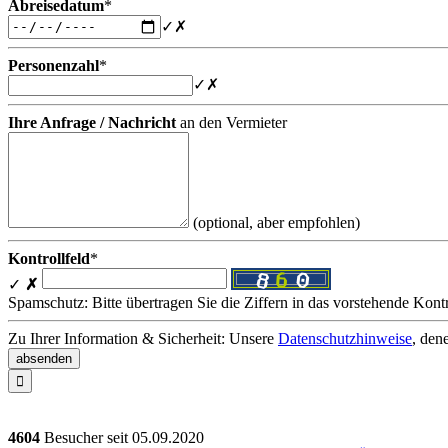
Abreisedatum
*
✓
✗
Personenzahl
*
✓
✗
Ihre Anfrage / Nachricht
an den Vermieter
(optional, aber empfohlen)
Kontrollfeld
*
✓
✗
Spamschutz: Bitte übertragen Sie die Ziffern in das vorstehende Kontr
Zu Ihrer Information & Sicherheit: Unsere
Datenschutzhinweise
, den

4604
Besucher seit
0
5.0
9.2
0
2
0