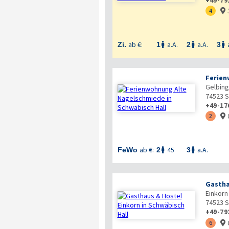
4

ab €:
a.A.
a.A.
Zi.
1
2
3



Ferien
Gelbing
74523
S
+49-17
2

ab €:
45
a.A.
FeWo
2
3


Gastha
Einkorn
74523
S
+49-79
6
