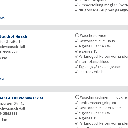
✓
Zimmerteilung möglich (bet
✓
für größere Gruppen geeign
a.A.
ⓘ
Wäscheservice
Gasthof Hirsch
✓
Gastronomie im Haus
fer Straße 14
✓
eigene Dusche / WC
chwäbisch Hall
✓
eigenes TV
1-9390220
✓
Parkmöglichkeiten vorhande
3 km
✓
Internetanschluss
✓
Tagungs-/Schulungsraum
✓
Fahrradverleih
a.A.
ⓘ
Waschmaschinen + Trockner
ent-Haus Wohnwerk 41
✓
zentrumsnah gelegen
mpurger Str. 41
✓
Gastronomie in der Nähe
chwäbisch Hall
✓
eigene Dusche / WC
2-2598811
✓
eigenes TV
0 km
✓
Parkmöglichkeiten vorhande