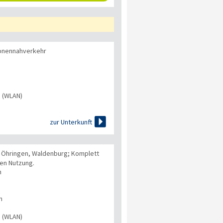
onennahverkehr
s (WLAN)

zur Unterkunft
, Öhringen, Waldenburg; Komplett
gen Nutzung.
n
n
s (WLAN)