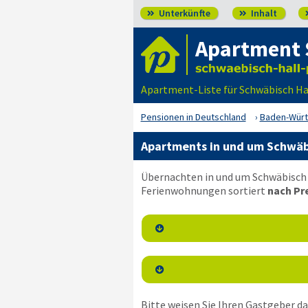
Unterkünfte
Inhalt


Apartment 
Apartment-Liste für Schwäbisch Ha
Pensionen in Deutschland
Baden-Wür
Apartments in und um Schwäb
Übernachten in und um Schwäbisch H
Ferienwohnungen sortiert
nach Pre


Bitte weisen Sie Ihren Gastgeber dar