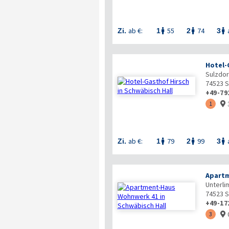
ab €:
55
74
Zi.
1
2
3



Hotel-
Sulzdor
74523
S
+49-79
1

ab €:
79
99
Zi.
1
2
3



Apartm
Unterli
74523
S
+49-17
3
