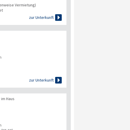
tenweise Vermietung)
et

zur Unterkunft
n

zur Unterkunft
 im Haus
n