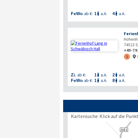
ab €:
a.A.
a.A.
FeWo
1
4


Ferien
Hohenho
74523
S
+49-79
5

ab €:
a.A.
a.A.
Zi.
1
2


ab €:
a.A.
a.A.
FeWo
1
8


Kartensuche: Klick auf die Punk