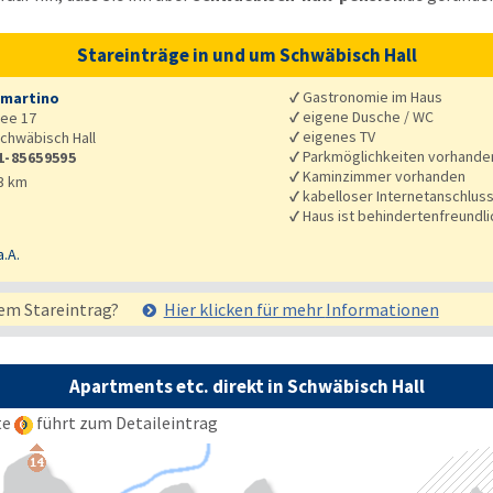
Stareinträge in und um Schwäbisch Hall
✓
Gastronomie im Haus
smartino
✓
eigene Dusche / WC
lee 17
✓
eigenes TV
chwäbisch Hall
✓
Parkmöglichkeiten vorhande
1-85659595
✓
Kaminzimmer vorhanden
3 km
✓
kabelloser Internetanschlus
✓
Haus ist behindertenfreundli
a.A.
em Stareintrag?
Hier klicken für mehr
Informationen
Apartments etc. direkt in Schwäbisch Hall
te
führt zum Detaileintrag