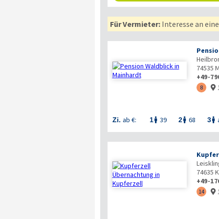
Für Vermieter:
Interesse an ein
Pensio
Heilbro
74535
M
+49-79
8

ab €:
39
68
Zi.
1
2
3



Kupfer
Leiskli
74635
K
+49-17
14
