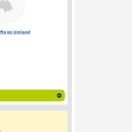
fte im Umland

n