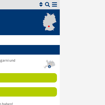


 garni und

 haben!