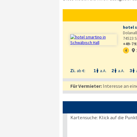
hotel 
Dolanal
74523
S
+49-79
4

ab €:
a.A.
a.A.
Zi.
1
2
3



Für Vermieter:
Interesse an ein
Kartensuche: Klick auf die Punk