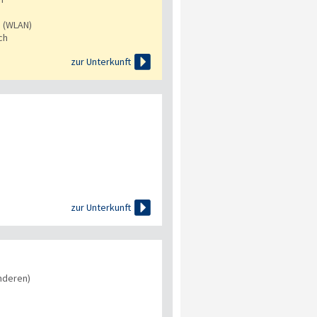
s (WLAN)
ch

zur Unterkunft

zur Unterkunft
nderen)