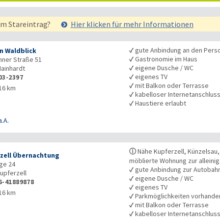
em Stareintrag?
Hier klicken für mehr
Informationen
✓
gute Anbindung an den Pers
n Waldblick
✓
Gastronomie im Haus
nner Straße 51
✓
eigene Dusche / WC
ainhardt
✓
eigenes TV
03-2397
✓
mit Balkon oder Terrasse
16 km
✓
kabelloser Internetanschlus
✓
Haustiere erlaubt
a.A.
ⓘ
Nähe Kupferzell, Künzelsau
zell Übernachtung
möblierte Wohnung zur alleini
nge 24
✓
gute Anbindung zur Autobah
upferzell
✓
eigene Dusche / WC
6-41889878
✓
eigenes TV
16 km
✓
Parkmöglichkeiten vorhande
✓
mit Balkon oder Terrasse
✓
kabelloser Internetanschlus