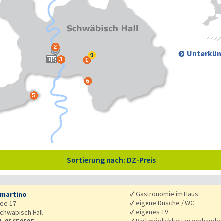
Unterkün
Sortierung nach: DZ-Preis
✓
Gastronomie im Haus
smartino
✓
eigene Dusche / WC
lee 17
✓
eigenes TV
chwäbisch Hall
✓
Parkmöglichkeiten vorhande
1-85659595