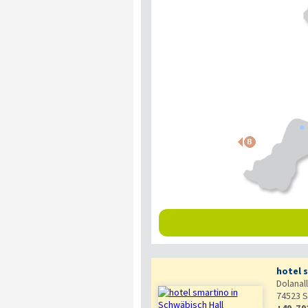
hotel 
Dolanal
74523
S
+49-79