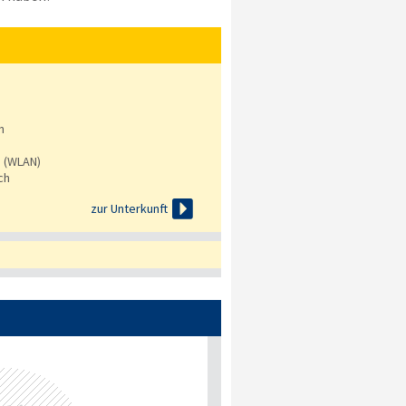
n
s (WLAN)
ch

zur Unterkunft