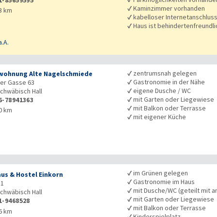
✓
Kaminzimmer vorhanden
3 km
✓
kabelloser Internetanschlus
✓
Haus ist behindertenfreundli
a.A.
✓
zentrumsnah gelegen
wohnung Alte Nagelschmiede
✓
Gastronomie in der Nähe
er Gasse 63
✓
eigene Dusche / WC
chwäbisch Hall
✓
mit Garten oder Liegewiese
6-78941363
✓
mit Balkon oder Terrasse
0 km
✓
mit eigener Küche
✓
im Grünen gelegen
us & Hostel Einkorn
✓
Gastronomie im Haus
 1
✓
mit Dusche/WC (geteilt mit a
chwäbisch Hall
✓
mit Garten oder Liegewiese
1-9468528
✓
mit Balkon oder Terrasse
6 km
✓
Kinderspielplatz