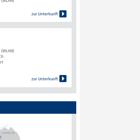
s (WLAN)

zur Unterkunft
s (WLAN)
ch
et

zur Unterkunft