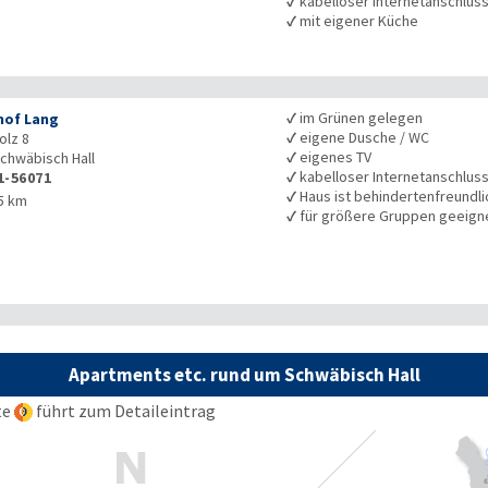
✓
kabelloser Internetanschlus
✓
mit eigener Küche
✓
im Grünen gelegen
hof Lang
✓
eigene Dusche / WC
lz 8
✓
eigenes TV
chwäbisch Hall
✓
kabelloser Internetanschlus
1-56071
✓
Haus ist behindertenfreundli
5 km
✓
für größere Gruppen geeign
Apartments etc. rund um Schwäbisch Hall
te
führt zum Detaileintrag